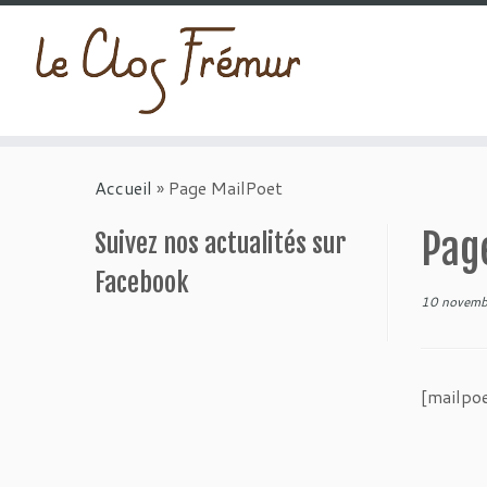
Passer
au
Accueil
»
Page MailPoet
contenu
Pag
Suivez nos actualités sur
Facebook
10 novemb
[mailpo