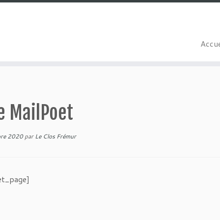
Accue
e MailPoet
re 2020
par
Le Clos Frémur
et_page]