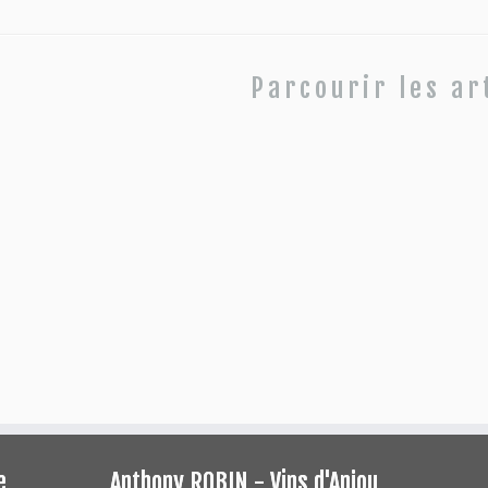
Parcourir les ar
e
Anthony ROBIN - Vins d'Anjou