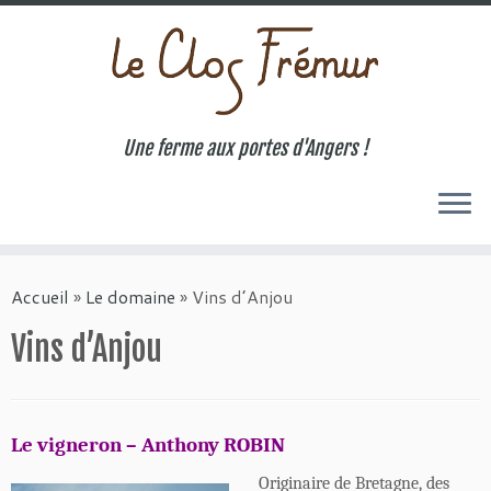
Une ferme aux portes d'Angers !
Passer
au
Accueil
»
Le domaine
»
Vins d’Anjou
contenu
Vins d’Anjou
Le vigneron – Anthony ROBIN
Orig
in
aire de Bretagne, de
s