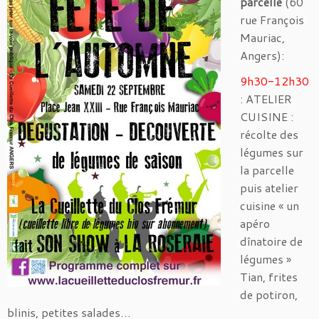
parcelle
(60
rue François
Mauriac,
Angers):
9h30-12h30
: ATELIER
CUISINE :
récolte des
légumes sur
la parcelle
puis atelier
cuisine « un
apéro
dînatoire de
légumes »
Tian, frites
de potiron,
blinis, petites salades…