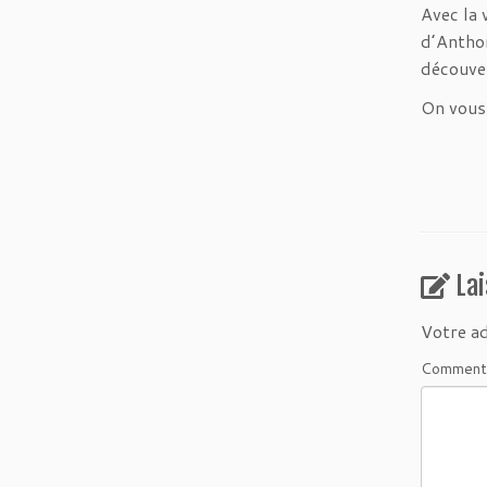
Avec la 
d’Anthon
découver
On vous 
La
Votre ad
Comment