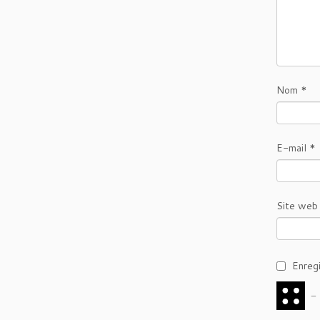
Nom
*
E-mail
*
Site web
Enreg
−